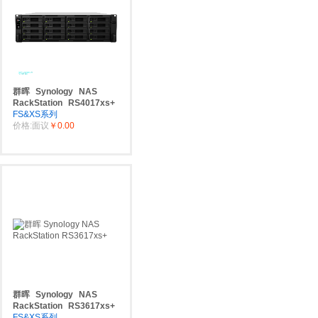
群晖
Synology
NAS
RackStation
RS4017xs+
FS&XS系列
价格:面议
￥0.00
群晖
Synology
NAS
RackStation
RS3617xs+
FS&XS系列